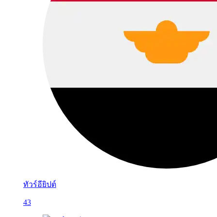
ทัวร์อียิปต์
43